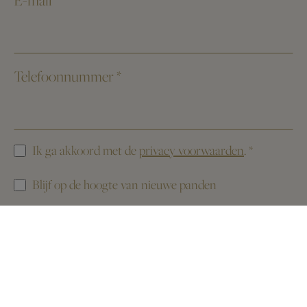
Telefoonnummer
*
Ik ga akkoord met de
privacy voorwaarden
.
*
Blijf op de hoogte van nieuwe panden
Deze website is beschermd door reCAPTCHA. Het
Privacybeleid
en de
Servicevoorwaarden
van Google zijn van toepassing.