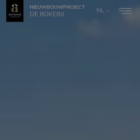
NIEUWBOUWPROJECT
NL
DE ROKERIJ