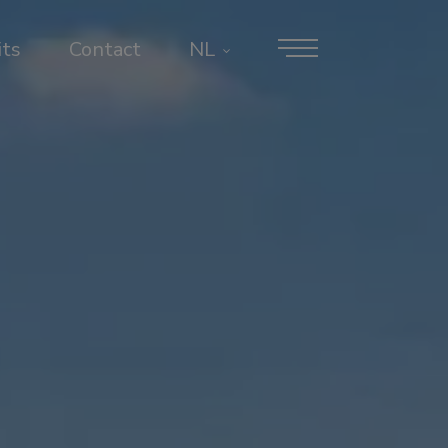
its
Contact
NL