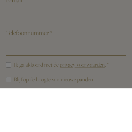
Telefoonnummer
*
Ik ga akkoord met de
privacy voorwaarden
.
*
Blijf op de hoogte van nieuwe panden
Deze website is beschermd door reCAPTCHA. Het
Privacybeleid
en de
Servicevoorwaarden
van Google zijn van toepassing.