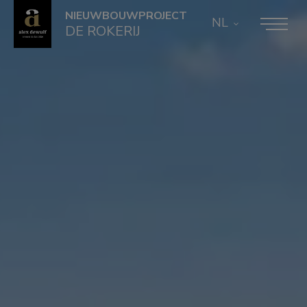
NIEUWBOUWPROJECT
NL
DE ROKERIJ