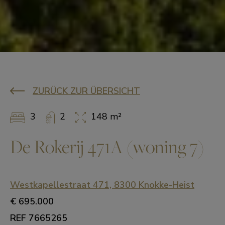
ZURÜCK ZUR ÜBERSICHT
3
2
148 m²
De Rokerij 471A (woning 7)
Westkapellestraat 471, 8300 Knokke-Heist
€ 695.000
REF 7665265