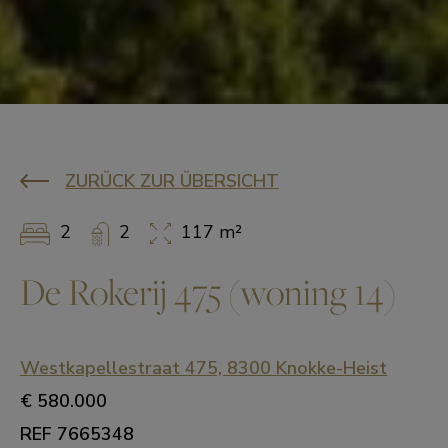
ZURÜCK ZUR ÜBERSICHT
2
2
117 m²
De Rokerij 475 (woning 14)
Westkapellestraat 475, 8300 Knokke-Heist
€ 580.000
REF 7665348