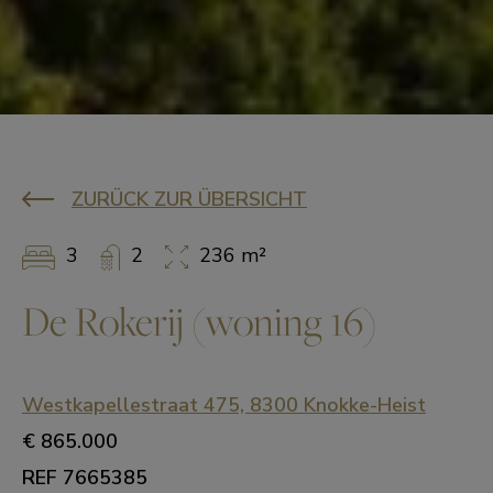
ZURÜCK ZUR ÜBERSICHT
3
2
236 m²
De Rokerij (woning 16)
Westkapellestraat 475, 8300 Knokke-Heist
€ 865.000
REF 7665385