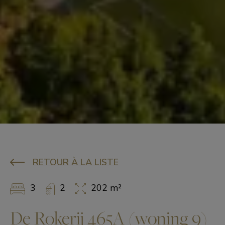
RETOUR À LA LISTE
3
2
202 m²
De Rokerij 465A (woning 9)