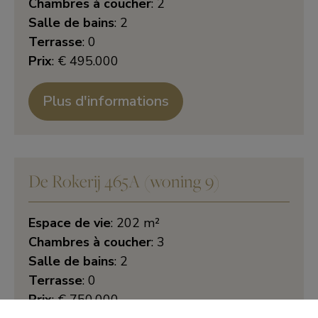
Chambres à coucher
: 2
Salle de bains
: 2
Terrasse
: 0
Prix
: € 495.000
Plus d'informations
De Rokerij 465A (woning 9)
Espace de vie
: 202 m²
Chambres à coucher
: 3
Salle de bains
: 2
Terrasse
: 0
Prix
: € 750.000