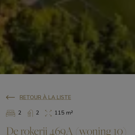
RETOUR À LA LISTE
2
2
115 m²
De rokerij 469A (woning 10)