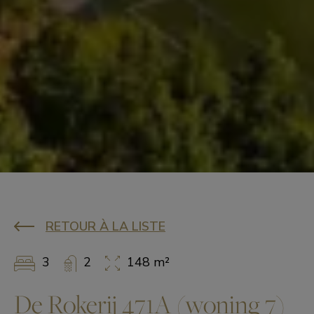
RETOUR À LA LISTE
3
2
148 m²
De Rokerij 471A (woning 7)