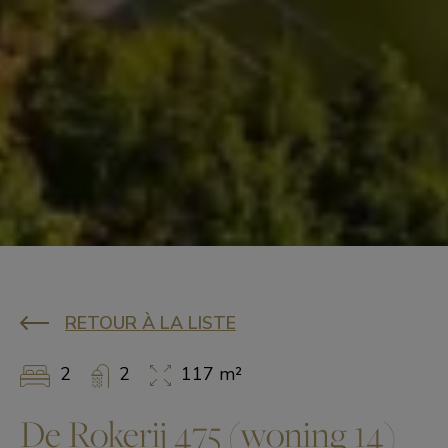
RETOUR À LA LISTE
2
2
117 m²
De Rokerij 475 (woning 14)