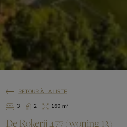
RETOUR À LA LISTE
3
2
160 m²
De Rokerij 477 (woning 13)